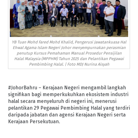
YB Tuan Mohd Fared Mohd Khalid, Pengerusi Jawatankuasa Hal
Ehwal Agama Islam Negeri Johor menyempurnakan perasmian
penutup Kursus Pemahaman Manual Prosedur Pensijilan
Halal Malaysia (MPPHM) Tahun 2025 dan Pelantikan Pegawai
Pembimbing Halal. | Foto MDJ Nurina Aisyah
#JohorBahru – Kerajaan Negeri mengambil langkah
signifikan bagi memperkukuhkan ekosistem industri
halal secara menyeluruh di negeri ini, menerusi
pelantikan 29 Pegawai Pembimbing Halal yang terdiri
daripada jabatan dan agensi Kerajaan Negeri serta
Kerajaan Persekutuan.