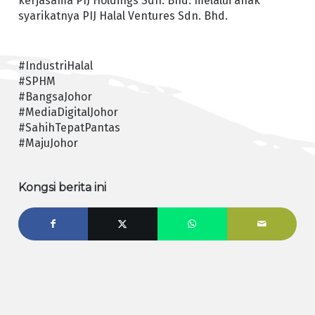
kerjasama PIJ Holdings Sdn. Bhd. melalui anak
syarikatnya PIJ Halal Ventures Sdn. Bhd.
#IndustriHalal
#SPHM
#BangsaJohor
#MediaDigitalJohor
#SahihTepatPantas
#MajuJohor
Kongsi berita ini