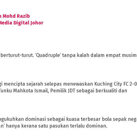
n Mohd Razib
edia Digital Johor
a berturut-turut. ‘Quadruple’ tanpa kalah dalam empat musim
lagi mencipta sejarah selepas menewaskan Kuching City FC 2-
Tunku Mahkota Ismail, Pemilik JDT sebagai berkualiti dan
engukuhkan dominasi sebagai kuasa terbesar bola sepak neg
an’ hanya kerana satu pasukan terlalu dominan.