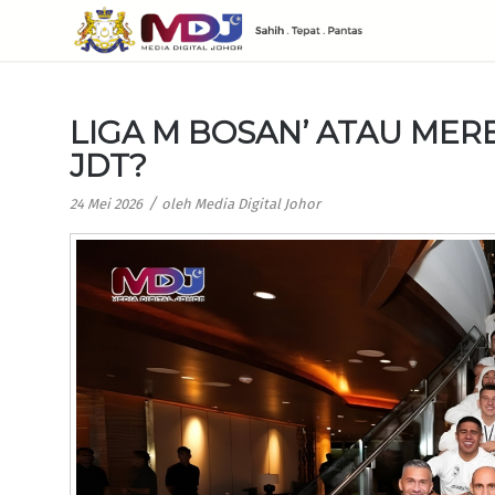
LIGA M BOSAN’ ATAU ME
JDT?
/
24 Mei 2026
oleh
Media Digital Johor