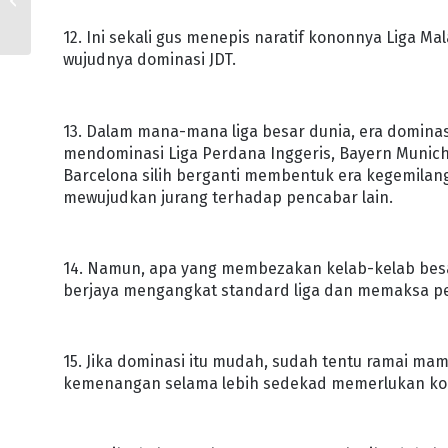
CUTI PERISTIWA 25 MEI
12. Ini sekali gus menepis naratif kononnya Liga Ma
wujudnya dominasi JDT.
13. Dalam mana-mana liga besar dunia, era domina
mendominasi Liga Perdana Inggeris, Bayern Munic
Barcelona silih berganti membentuk era kegemilang
mewujudkan jurang terhadap pencabar lain.
14. Namun, apa yang membezakan kelab-kelab besar
berjaya mengangkat standard liga dan memaksa pen
15. Jika dominasi itu mudah, sudah tentu ramai m
kemenangan selama lebih sedekad memerlukan ko