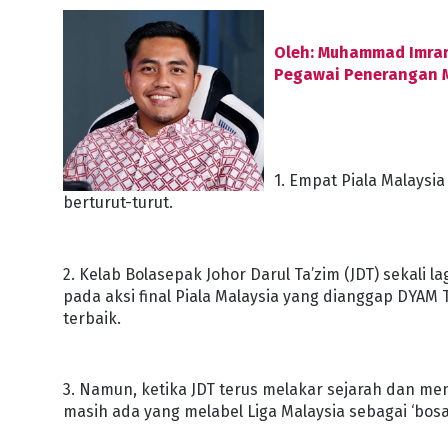
Oleh: Muhammad Imra
Pegawai Penerangan M
1. Empat Piala Malaysi
berturut-turut.
2. Kelab Bolasepak Johor Darul Ta’zim (JDT) sekali 
pada aksi final Piala Malaysia yang dianggap DYAM 
terbaik.
3. Namun, ketika JDT terus melakar sejarah dan m
masih ada yang melabel Liga Malaysia sebagai ‘bos