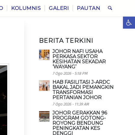
O
KOLUMNIS
GALERI
PAUTAN
Ope
BERITA TERKINI
JOHOR NAFI USAHA
PERKASA SEKTOR
KESIHATAN SEKADAR
‘WAYANG’
7 Ogo 2026 - 5:18 PM
HAB FASILITASI J-ARDC
BAKAL JADI PEMANGKIN
TRANSFORMASI
PERTANIAN JOHOR
7 Ogo 2026 - 11:39 AM
JOHOR GERAKKAN 96
PROGRAM GOTONG-
ROYONG BENDUNG
PENINGKATAN KES
DENGGI