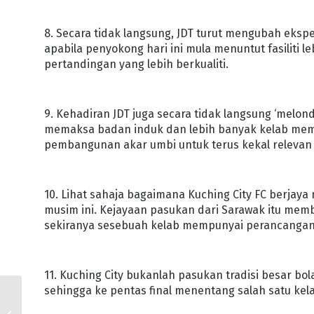
8. Secara tidak langsung, JDT turut mengubah eks
apabila penyokong hari ini mula menuntut fasiliti l
pertandingan yang lebih berkualiti.
9. Kehadiran JDT juga secara tidak langsung ‘mel
memaksa badan induk dan lebih banyak kelab mempe
pembangunan akar umbi untuk terus kekal relevan
10. Lihat sahaja bagaimana Kuching City FC berjaya 
musim ini. Kejayaan pasukan dari Sarawak itu me
sekiranya sesebuah kelab mempunyai perancangan d
11. Kuching City bukanlah pasukan tradisi besar b
sehingga ke pentas final menentang salah satu kelab
JDT JUARA PIALA
MALAYSIA, JOHOR UMUM