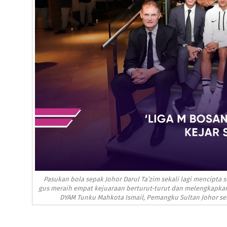
Pasukan bola sepak Johor Darul Ta’zim
sekali lagi mencipta
gus meraih empat kejuaraan berturut-turut dan melengkapkan 
DYAM
Tunku Mahkota Ismail, Pemangku Sultan Johor
seb