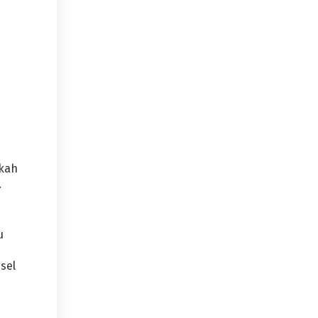
akah
.
u
sel