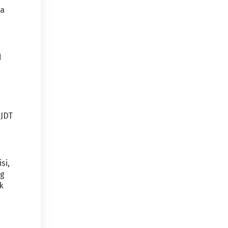
da
d
 JDT
si,
ng
k