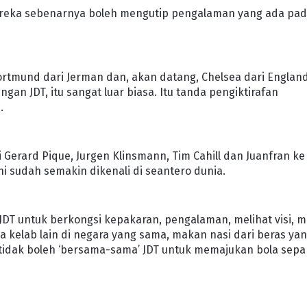
n, mereka sebenarnya boleh mengutip pengalaman yang ada pa
Dortmund dari Jerman dan, akan datang, Chelsea dari Englan
 JDT, itu sangat luar biasa. Itu tanda pengiktirafan
.
i Gerard Pique, Jurgen Klinsmann, Tim Cahill dan Juanfran ke
ni sudah semakin dikenali di seantero dunia.
e JDT untuk berkongsi kepakaran, pengalaman, melihat visi, mi
 kelab lain di negara yang sama, makan nasi dari beras ya
i tidak boleh ‘bersama-sama’ JDT untuk memajukan bola sepa