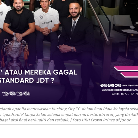
 sejarah apabila menewaskan
Kuching City F.C.
dalam final
Piala Malaysia
seka
‘quadruple’ tanpa kalah selama empat musim berturut-turut, yang disifat
agai aksi final berkualiti dan terbaik. | Foto HRH Crown Prince of Johor