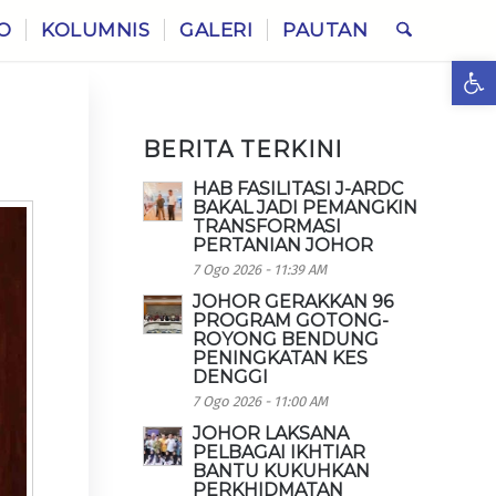
O
KOLUMNIS
GALERI
PAUTAN
Ope
BERITA TERKINI
HAB FASILITASI J-ARDC
BAKAL JADI PEMANGKIN
TRANSFORMASI
PERTANIAN JOHOR
7 Ogo 2026 - 11:39 AM
JOHOR GERAKKAN 96
PROGRAM GOTONG-
ROYONG BENDUNG
PENINGKATAN KES
DENGGI
7 Ogo 2026 - 11:00 AM
JOHOR LAKSANA
PELBAGAI IKHTIAR
BANTU KUKUHKAN
PERKHIDMATAN