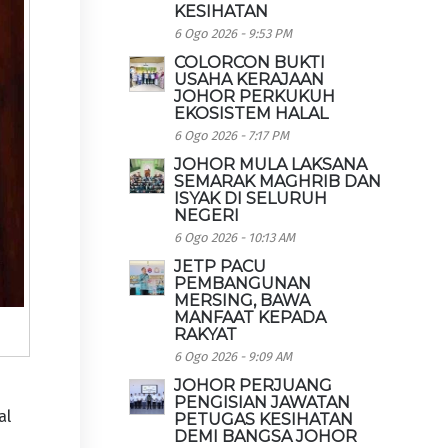
KESIHATAN
6 Ogo 2026 - 9:53 PM
COLORCON BUKTI
USAHA KERAJAAN
JOHOR PERKUKUH
EKOSISTEM HALAL
6 Ogo 2026 - 7:17 PM
JOHOR MULA LAKSANA
SEMARAK MAGHRIB DAN
ISYAK DI SELURUH
NEGERI
6 Ogo 2026 - 10:13 AM
JETP PACU
PEMBANGUNAN
MERSING, BAWA
MANFAAT KEPADA
RAKYAT
6 Ogo 2026 - 9:09 AM
JOHOR PERJUANG
PENGISIAN JAWATAN
al
PETUGAS KESIHATAN
DEMI BANGSA JOHOR