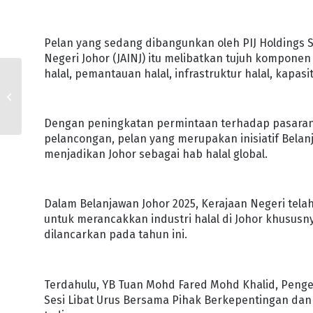
Pelan yang sedang dibangunkan oleh PIJ Holdings S
Negeri Johor (JAINJ) itu melibatkan tujuh komponen 
halal, pemantauan halal, infrastruktur halal, kapasiti
JOHOR PACU
PEMBANGUNAN PESAT
DAN SEIMBANG
Dengan peningkatan permintaan terhadap pasaran
pelancongan, pelan yang merupakan inisiatif Belan
menjadikan Johor sebagai hab halal global.
Dalam Belanjawan Johor 2025, Kerajaan Negeri t
untuk merancakkan industri halal di Johor khusus
dilancarkan pada tahun ini.
Terdahulu, YB Tuan Mohd Fared Mohd Khalid, Penge
Sesi Libat Urus Bersama Pihak Berkepentingan dan