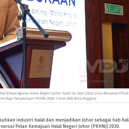
al Ehwal Agama Islam Negeri Johor hadir ke Sesi Libat Urus Bersama Pihak
al Bagi Penyediaan PKHNJ 2030. | Foto MDJ Wira Anggara
hkan industri halal dan menjadikan Johor sebagai hab hal
nerusi Pelan Kemajuan Halal Negeri Johor (PKHNJ) 2030.