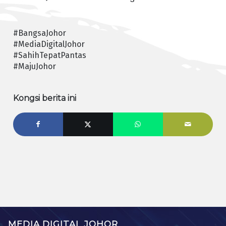
#BangsaJohor
#MediaDigitalJohor
#SahihTepatPantas
#MajuJohor
Kongsi berita ini
MEDIA DIGITAL JOHOR