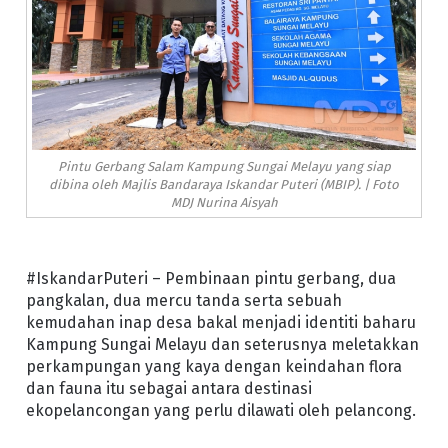
Pintu Gerbang Salam Kampung Sungai Melayu yang siap
dibina oleh Majlis Bandaraya Iskandar Puteri (MBIP). | Foto
MDJ Nurina Aisyah
#IskandarPuteri – Pembinaan pintu gerbang, dua
pangkalan, dua mercu tanda serta sebuah
kemudahan inap desa bakal menjadi identiti baharu
Kampung Sungai Melayu dan seterusnya meletakkan
perkampungan yang kaya dengan keindahan flora
dan fauna itu sebagai antara destinasi
ekopelancongan yang perlu dilawati oleh pelancong.