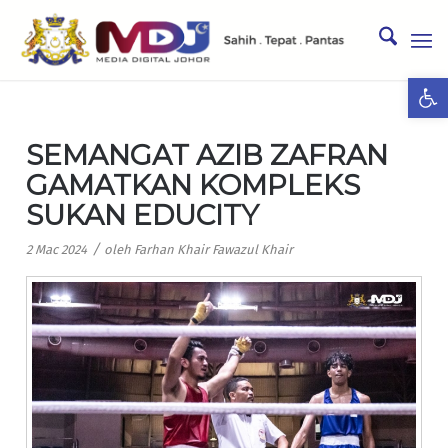
Ope
SEMANGAT AZIB ZAFRAN
GAMATKAN KOMPLEKS
SUKAN EDUCITY
/
2 Mac 2024
oleh
Farhan Khair Fawazul Khair