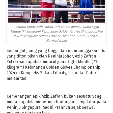
Peninju Johor, Azib Zafran Zolkarnain muncul juara Light
Middle (71 kilogram) Kejohanan Golden Gloves Championship
2024 di Kompleks Sukan Educity, Iskandar Puteri. | Foto MDJ
Nurina Aisyah
Semangat juang yang tinggi dan membanggakan. Itu
yang ditonjolkan oleh Peninju Johor, Azib Zafran
Zolkarnain apabila muncul juara Light Middle (71
kilogram) Kejohanan Golden Gloves Championship
2024 di Kompleks Sukan Educity, Iskandar Puteri,
malam tadi.
Kemenangan epik Azib Zafran bukan sesuatu yang
mudah apabila menerima tentangan sengit daripada
Peninju Singapura, Aadhi Prahnvh sejak seawal
pusingan pertama lagi.