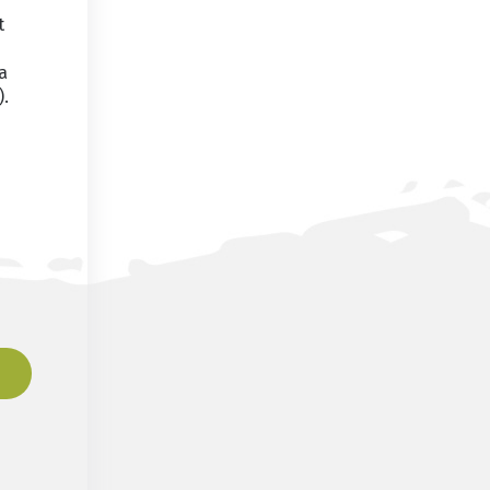
t
a
).