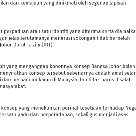
lan dan kemajuan yang dinikmati oleh segenap lapisan
perpaduan atau satu identiti yang diterima serta diamalk
engan jelas terutamanya menerusi sokongan tidak berbelah
hor Darul Ta’zim (JDT).
empit yang menganggap kononnya konsep Bangsa Johor boleh
enyifatkan konsep tersebut sebenarnya adalah amat selar
 dan perpaduan kaum di Malaysia dan tidak harus disalah
masyarakat.
a konsep yang menekankan perihal kesetiaan terhadap Nege
bersatu padu dan berperadaban, sekali gus menjadi asas