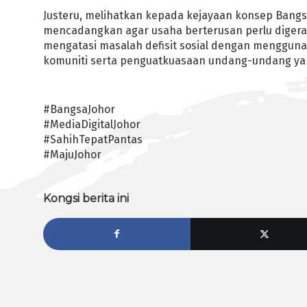
Justeru, melihatkan kepada kejayaan konsep Bangsa 
mencadangkan agar usaha berterusan perlu digerak
mengatasi masalah defisit sosial dengan mengguna
komuniti serta penguatkuasaan undang-undang yang
#BangsaJohor
#MediaDigitalJohor
#SahihTepatPantas
#MajuJohor
Kongsi berita ini