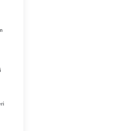
an
i
ri