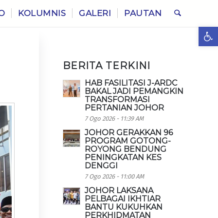
O
KOLUMNIS
GALERI
PAUTAN
Ope
BERITA TERKINI
HAB FASILITASI J-ARDC
BAKAL JADI PEMANGKIN
TRANSFORMASI
PERTANIAN JOHOR
7 Ogo 2026 - 11:39 AM
JOHOR GERAKKAN 96
PROGRAM GOTONG-
ROYONG BENDUNG
PENINGKATAN KES
DENGGI
7 Ogo 2026 - 11:00 AM
JOHOR LAKSANA
PELBAGAI IKHTIAR
BANTU KUKUHKAN
PERKHIDMATAN