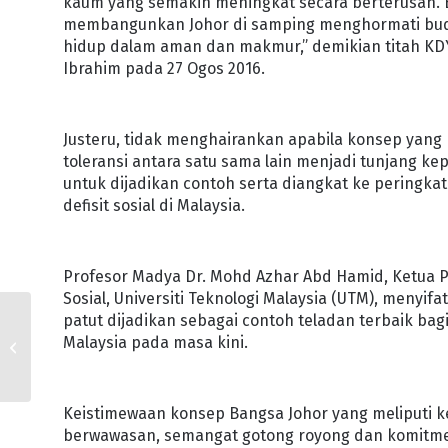
kaum yang semakin meningkat secara berterusan.
membangunkan Johor di samping menghormati bud
hidup dalam aman dan makmur,” demikian titah KD
Ibrahim pada 27 Ogos 2016.
Justeru, tidak menghairankan apabila konsep ya
toleransi antara satu sama lain menjadi tunjang ke
untuk dijadikan contoh serta diangkat ke peringka
defisit sosial di Malaysia.
Profesor Madya Dr. Mohd Azhar Abd Hamid, Ketua P
Sosial, Universiti Teknologi Malaysia (UTM), meny
patut dijadikan sebagai contoh teladan terbaik ba
REZEKI TUJUH
Malaysia pada masa kini.
SEKELUARGA TUNAI HAJI
BERSAMA
Keistimewaan konsep Bangsa Johor yang meliputi 
berwawasan, semangat gotong royong dan komitme