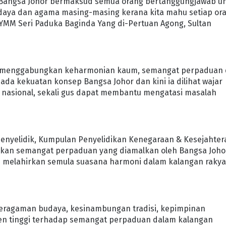
 Bangsa Johor bermaksud semua orang bertanggungjawab u
aya dan agama masing-masing kerana kita mahu setiap or
YMM Seri Paduka Baginda Yang di-Pertuan Agong, Sultan
ng menggabungkan keharmonian kaum, semangat perpaduan
pada kekuatan konsep Bangsa Johor dan kini ia dilihat wajar
t nasional, sekali gus dapat membantu mengatasi masalah
enyelidik, Kumpulan Penyelidikan Kenegaraan & Kesejahte
ifatkan semangat perpaduan yang diamalkan oleh Bangsa Joho
gi melahirkan semula suasana harmoni dalam kalangan rakya
keragaman budaya, kesinambungan tradisi, kepimpinan
n tinggi terhadap semangat perpaduan dalam kalangan