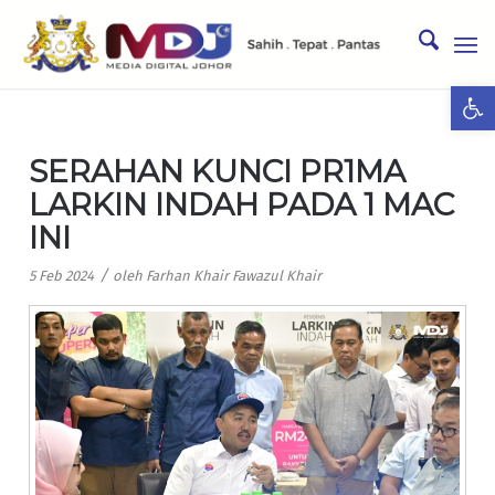
Ope
SERAHAN KUNCI PR1MA
LARKIN INDAH PADA 1 MAC
INI
/
5 Feb 2024
oleh
Farhan Khair Fawazul Khair