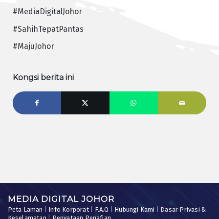
#MediaDigitalJohor
#SahihTepatPantas
#MajuJohor
Kongsi berita ini
MEDIA DIGITAL JOHOR
Peta Laman
|
Info Korporat
|
F.A.Q
|
Hubungi Kami
|
Dasar Privasi &
Keselamatan
|
Penyataan Penafian