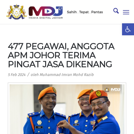
Ope
477 PEGAWAI, ANGGOTA
APM JOHOR TERIMA
PINGAT JASA DIKENANG
/
5 Feb 2024
oleh
Muhammad Imran Mohd Razib