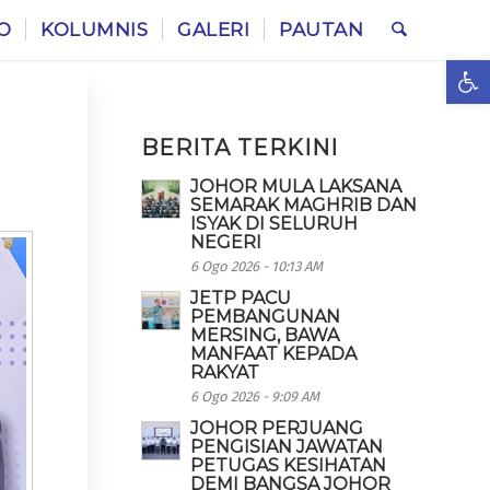
O
KOLUMNIS
GALERI
PAUTAN
Ope
BERITA TERKINI
JOHOR MULA LAKSANA
SEMARAK MAGHRIB DAN
ISYAK DI SELURUH
NEGERI
6 Ogo 2026 - 10:13 AM
JETP PACU
PEMBANGUNAN
MERSING, BAWA
MANFAAT KEPADA
RAKYAT
6 Ogo 2026 - 9:09 AM
JOHOR PERJUANG
PENGISIAN JAWATAN
PETUGAS KESIHATAN
DEMI BANGSA JOHOR