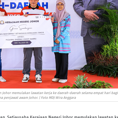
n Johor memulakan lawatan kerja ke daerah-daerah selama empat hari bag
penjawat awam Johor. | Foto MDJ Wira Anggara
an, Setiausaha Kerajaan Negeri Johor memulakan lawatan k