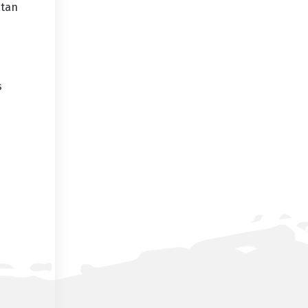
atan
s