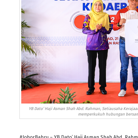
YB Dato’ Haji Asman Shah Abd. Rahman, Setiausaha Kerajaa
memperkukuh hubungan bersama 
#JohorBahru – YB Dato’ Haji Asman Shah Abd. Rahm