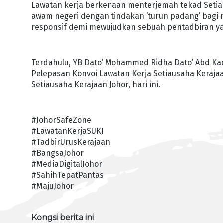
Lawatan kerja berkenaan menterjemah tekad Seti
awam negeri dengan tindakan ‘turun padang’ bagi 
responsif demi mewujudkan sebuah pentadbiran yang
Terdahulu, YB Dato’ Mohammed Ridha Dato’ Abd Ka
Pelepasan Konvoi Lawatan Kerja Setiausaha Keraja
Setiausaha Kerajaan Johor, hari ini.
#JohorSafeZone
#LawatanKerjaSUKJ
#TadbirUrusKerajaan
#BangsaJohor
#MediaDigitalJohor
#SahihTepatPantas
#MajuJohor
Kongsi berita ini