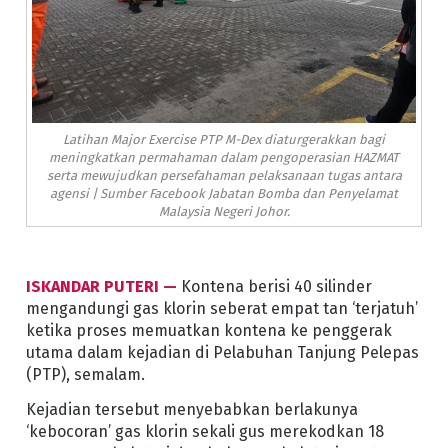
Latihan Major Exercise PTP M-Dex diaturgerakkan bagi
meningkatkan permahaman dalam pengoperasian HAZMAT
serta mewujudkan persefahaman pelaksanaan tugas antara
agensi | Sumber Facebook Jabatan Bomba dan Penyelamat
Malaysia Negeri Johor.
ISKANDAR PUTERI —
Kontena berisi 40 silinder
mengandungi gas klorin seberat empat tan ‘terjatuh’
ketika proses memuatkan kontena ke penggerak
utama dalam kejadian di Pelabuhan Tanjung Pelepas
(PTP), semalam.
Kejadian tersebut menyebabkan berlakunya
‘kebocoran’ gas klorin sekali gus merekodkan 18