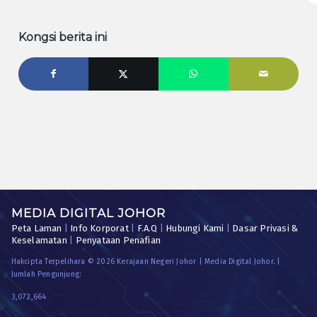
Kongsi berita ini
MEDIA DIGITAL JOHOR
Peta Laman
|
Info Korporat
|
F.A.Q
|
Hubungi Kami
|
Dasar Privasi &
Keselamatan
|
Penyataan Penafian
Hakcipta Terpelihara © 2026 Kerajaan Negeri Johor | Media Digital Johor. |
Jumlah Pengunjung:
3,072,664