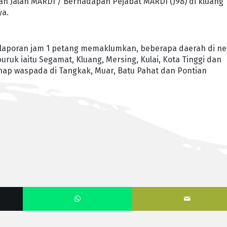
dan Jalan MARDI / Berhadapan Pejabat MARDI (J98) di kluang
ya.
m laporan jam 1 petang memaklumkan, beberapa daerah di ne
uruk iaitu Segamat, Kluang, Mersing, Kulai, Kota Tinggi dan
ap waspada di Tangkak, Muar, Batu Pahat dan Pontian