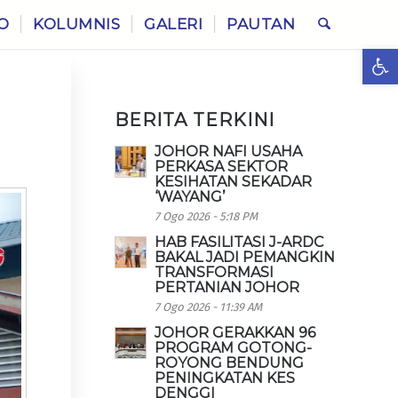
O
KOLUMNIS
GALERI
PAUTAN
Ope
BERITA TERKINI
JOHOR NAFI USAHA
PERKASA SEKTOR
KESIHATAN SEKADAR
‘WAYANG’
7 Ogo 2026 - 5:18 PM
HAB FASILITASI J-ARDC
BAKAL JADI PEMANGKIN
TRANSFORMASI
PERTANIAN JOHOR
7 Ogo 2026 - 11:39 AM
JOHOR GERAKKAN 96
PROGRAM GOTONG-
ROYONG BENDUNG
PENINGKATAN KES
DENGGI