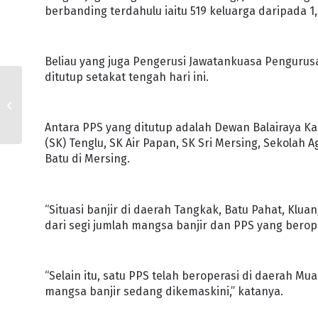
berbanding terdahulu iaitu 519 keluarga daripada 1,
Beliau yang juga Pengerusi Jawatankuasa Pengurus
ditutup setakat tengah hari ini.
1,020 SV BOX
DIAGIHKAN KEPADA
MANGSA BANJIR
Antara PPS yang ditutup adalah Dewan Balairaya K
(SK) Tenglu, SK Air Papan, SK Sri Mersing, Sekolah
Batu di Mersing.
“Situasi banjir di daerah Tangkak, Batu Pahat, Klu
dari segi jumlah mangsa banjir dan PPS yang berop
“Selain itu, satu PPS telah beroperasi di daerah M
mangsa banjir sedang dikemaskini,” katanya.