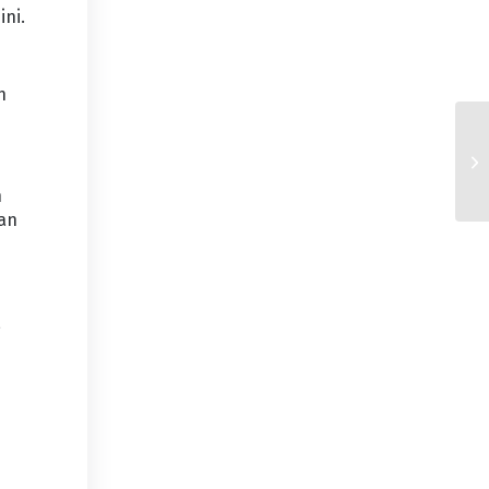
ini.
h
n
lan
,