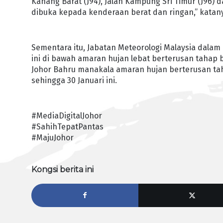
Kahang Barat (J94), Jalan Kampung Sri Timur (J96) 
dibuka kepada kenderaan berat dan ringan,” katan
Sementara itu, Jabatan Meteorologi Malaysia dala
ini di bawah amaran hujan lebat berterusan tahap b
Johor Bahru manakala amaran hujan berterusan tah
sehingga 30 Januari ini.
#MediaDigitalJohor
#SahihTepatPantas
#MajuJohor
Kongsi berita ini