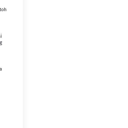
toh
i
ng
a