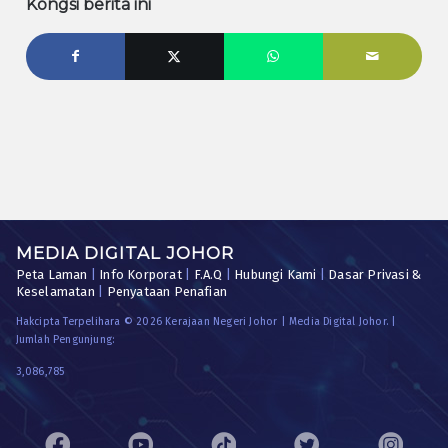
Kongsi berita ini
MEDIA DIGITAL JOHOR
Peta Laman
|
Info Korporat
|
F.A.Q
|
Hubungi Kami
|
Dasar Privasi &
Keselamatan
|
Penyataan Penafian
Hakcipta Terpelihara © 2026 Kerajaan Negeri Johor | Media Digital Johor. |
Jumlah Pengunjung:
3,086,785