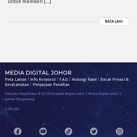
untuk memberi […]
BACA LAGI
MEDIA DIGITAL JOHOR
Peta Laman
|
Info Korporat
|
F.A.Q
|
Hubungi Kami
|
Dasar Privasi &
Keselamatan
|
Penyataan Penafian
Hakcipta Terpelihara © 2026 Kerajaan Negeri Johor | Media Digital Johor. |
Jumlah Pengunjung:
3,103,162