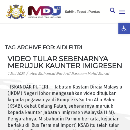
Ope
TAG ARCHIVE FOR:
AIDLFITRI
VIDEO TULAR SEBENARNYA
MERUJUK KAUNTER IMIGRESEN
/
1 Mei 2023
oleh
Mohamad Nur Ariff Nasseem Mohd Murad
ISKANDAR PUTERI — Jabatan Kastam Diraja Malaysia
(JKDM) Negeri Johor mengesahkan video ditujukan
kepada pegawainya di Kompleks Sultan Abu Bakar
(KSAB), dekat Gelang Patah, sebenarnya merujuk
kepada kaunter Jabatan Imigresen Malaysia (JIM).
Pengarahnya, Misbahudin Parmin berkata, kejadian
berlaku di ‘Bus Terminal Import’, KSAB itu telah tular