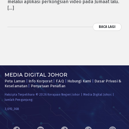
melalui aplikasi perkongsian video pada Jumaat lalu.
[…]
BACA LAGI
MEDIA DIGITAL JOHOR
Peta Laman
|
Info Korporat
|
F.A.Q
|
Hubungi Kami
|
Dasar Privasi &
Keselamatan
|
Penyataan Penafian
Hakcipta Terpelihara © 2026 Kerajaan Negeri Johor | Media Digital Johor. |
Jumlah Pengunjung:
3,092,368