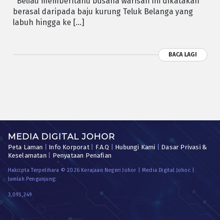
Beliau memberitahu busana warisan ini dikatakan
berasal daripada baju kurung Teluk Belanga yang
labuh hingga ke […]
BACA LAGI
MEDIA DIGITAL JOHOR
Peta Laman
|
Info Korporat
|
F.A.Q
|
Hubungi Kami
|
Dasar Privasi &
Keselamatan
|
Penyataan Penafian
Hakcipta Terpelihara © 2026 Kerajaan Negeri Johor | Media Digital Johor. |
Jumlah Pengunjung:
3,093,249