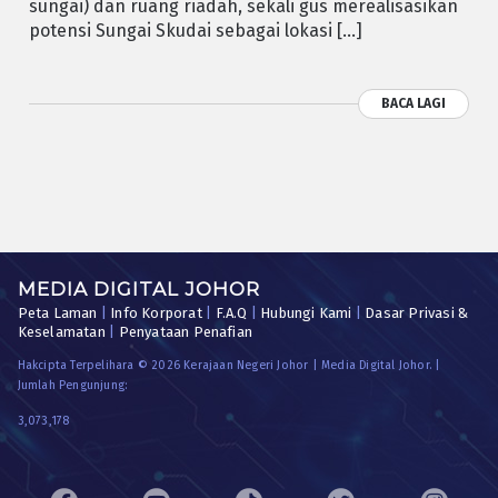
sungai) dan ruang riadah, sekali gus merealisasikan
potensi Sungai Skudai sebagai lokasi […]
BACA LAGI
MEDIA DIGITAL JOHOR
Peta Laman
|
Info Korporat
|
F.A.Q
|
Hubungi Kami
|
Dasar Privasi &
Keselamatan
|
Penyataan Penafian
Hakcipta Terpelihara © 2026 Kerajaan Negeri Johor | Media Digital Johor. |
Jumlah Pengunjung:
3,073,178