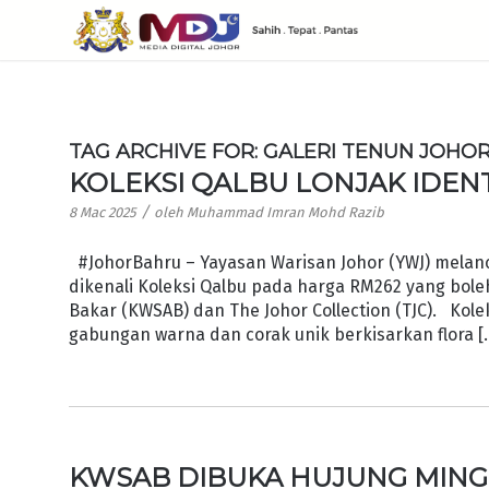
TAG ARCHIVE FOR:
GALERI TENUN JOHO
KOLEKSI QALBU LONJAK IDEN
/
8 Mac 2025
oleh
Muhammad Imran Mohd Razib
#JohorBahru – Yayasan Warisan Johor (YWJ) melanca
dikenali Koleksi Qalbu pada harga RM262 yang boleh
Bakar (KWSAB) dan The Johor Collection (TJC). Kol
gabungan warna dan corak unik berkisarkan flora [
KWSAB DIBUKA HUJUNG MING