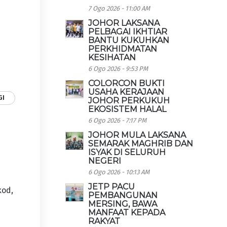
7 Ogo 2026 - 11:00 AM
JOHOR LAKSANA
PELBAGAI IKHTIAR
BANTU KUKUHKAN
PERKHIDMATAN
KESIHATAN
6 Ogo 2026 - 9:53 PM
COLORCON BUKTI
USAHA KERAJAAN
GI
JOHOR PERKUKUH
EKOSISTEM HALAL
6 Ogo 2026 - 7:17 PM
JOHOR MULA LAKSANA
SEMARAK MAGHRIB DAN
ISYAK DI SELURUH
NEGERI
6 Ogo 2026 - 10:13 AM
JETP PACU
kod,
PEMBANGUNAN
MERSING, BAWA
MANFAAT KEPADA
RAKYAT