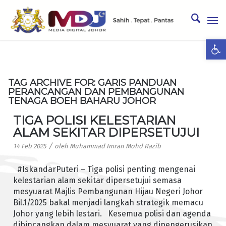
Ope
TAG ARCHIVE FOR:
GARIS PANDUAN
PERANCANGAN DAN PEMBANGUNAN
TENAGA BOEH BAHARU JOHOR
TIGA POLISI KELESTARIAN
ALAM SEKITAR DIPERSETUJUI
/
14 Feb 2025
oleh
Muhammad Imran Mohd Razib
#IskandarPuteri – Tiga polisi penting mengenai
kelestarian alam sekitar dipersetujui semasa
mesyuarat Majlis Pembangunan Hijau Negeri Johor
Bil.1/2025 bakal menjadi langkah strategik memacu
Johor yang lebih lestari. Kesemua polisi dan agenda
dibincangkan dalam mesyuarat yang dipengerusikan