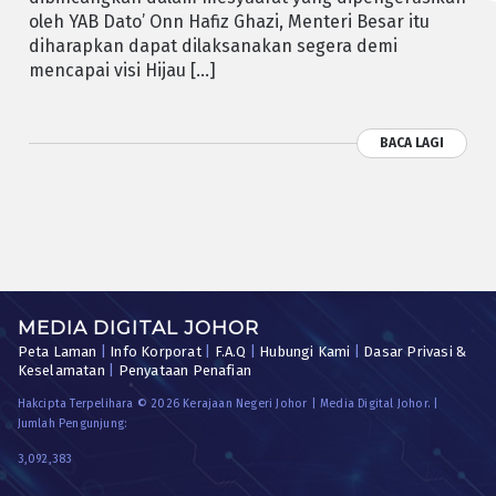
oleh YAB Dato’ Onn Hafiz Ghazi, Menteri Besar itu
diharapkan dapat dilaksanakan segera demi
mencapai visi Hijau […]
BACA LAGI
MEDIA DIGITAL JOHOR
Peta Laman
|
Info Korporat
|
F.A.Q
|
Hubungi Kami
|
Dasar Privasi &
Keselamatan
|
Penyataan Penafian
Hakcipta Terpelihara © 2026 Kerajaan Negeri Johor | Media Digital Johor. |
Jumlah Pengunjung:
3,092,383