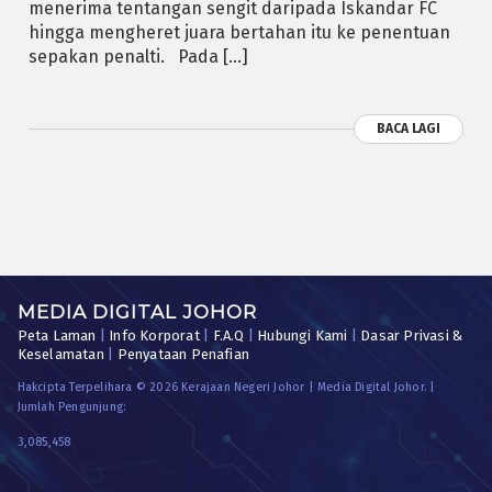
menerima tentangan sengit daripada Iskandar FC
hingga mengheret juara bertahan itu ke penentuan
sepakan penalti. Pada […]
BACA LAGI
MEDIA DIGITAL JOHOR
Peta Laman
|
Info Korporat
|
F.A.Q
|
Hubungi Kami
|
Dasar Privasi &
Keselamatan
|
Penyataan Penafian
Hakcipta Terpelihara © 2026 Kerajaan Negeri Johor | Media Digital Johor. |
Jumlah Pengunjung:
3,085,458