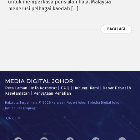
untuk memperkasa pensijilan halal Malaysia
menerusi pelbagai kaedah […]
BACA LAGI
MEDIA DIGITAL JOHOR
Peta Laman
|
Info Korporat
|
F.A.Q
|
Hubungi Kami
|
Dasar Privasi &
Keselamatan
|
Penyataan Penafian
Hakcipta Terpelihara © 2026 Kerajaan Negeri Johor | Media Digital Johor. |
Jumlah Pengunjung:
3,079,007