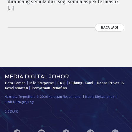
dirancang semula dari segi semua aspek termasuk
[…]
BACA LAGI
MEDIA DIGITAL JOHOR
Peta Laman
|
Info Korporat
|
F.A.Q
|
Hubungi Kami
|
Dasar Privasi &
Keselamatan
|
Penyataan Penafian
Hakcipta Terpelihara © 2026 Kerajaan Negeri Johor | Media Digital Johor. |
Jumlah Pengunjung:
3,085,755