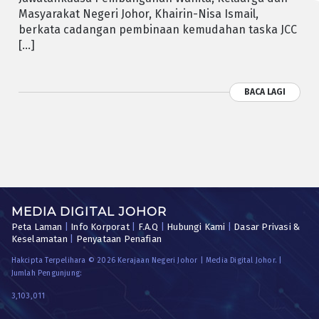
Masyarakat Negeri Johor, Khairin-Nisa Ismail,
berkata cadangan pembinaan kemudahan taska JCC
[…]
BACA LAGI
MEDIA DIGITAL JOHOR
Peta Laman
|
Info Korporat
|
F.A.Q
|
Hubungi Kami
|
Dasar Privasi &
Keselamatan
|
Penyataan Penafian
Hakcipta Terpelihara © 2026 Kerajaan Negeri Johor | Media Digital Johor. |
Jumlah Pengunjung:
3,103,011