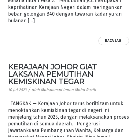
Melana Indah Fasa 2. Penubuhan JCC merupakan
keprihatinan Kerajaan Negeri dalam meringankan
beban golongan B40 dengan tawaran kadar yuran
bulanan […]
BACA LAGI
KERAJAAN JOHOR GIAT
LAKSANA PEMUTIHAN
KEMISKINAN TEGAR
/
10 Jul 2023
oleh
Muhammad Imran Mohd Razib
TANGKAK — Kerajaan Johor terus beriltizam untuk
menoktahkan kemiskinan tegar di negeri ini
menjelang tahun 2025, dengan melaksanakan proses
pemutihan di semua daerah. Pengerusi
Jawatankuasa Pembangunan Wanita, Keluarga dan