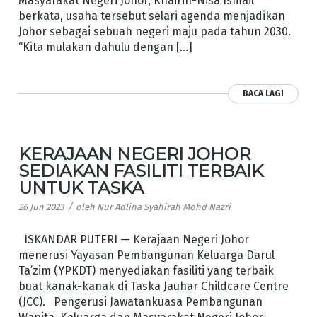
Masyarakat Negeri Johor, Khairin-Nisa Ismail
berkata, usaha tersebut selari agenda menjadikan
Johor sebagai sebuah negeri maju pada tahun 2030.
“Kita mulakan dahulu dengan […]
BACA LAGI
KERAJAAN NEGERI JOHOR
SEDIAKAN FASILITI TERBAIK
UNTUK TASKA
/
26 Jun 2023
oleh
Nur Adlina Syahirah Mohd Nazri
ISKANDAR PUTERI — Kerajaan Negeri Johor
menerusi Yayasan Pembangunan Keluarga Darul
Ta’zim (YPKDT) menyediakan fasiliti yang terbaik
buat kanak-kanak di Taska Jauhar Childcare Centre
(JCC). Pengerusi Jawatankuasa Pembangunan