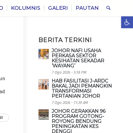
O
KOLUMNIS
GALERI
PAUTAN
Ope
BERITA TERKINI
JOHOR NAFI USAHA
PERKASA SEKTOR
KESIHATAN SEKADAR
‘WAYANG’
7 Ogo 2026 - 5:18 PM
sun
HAB FASILITASI J-ARDC
BAKAL JADI PEMANGKIN
TRANSFORMASI
Mad
PERTANIAN JOHOR
7 Ogo 2026 - 11:39 AM
JOHOR GERAKKAN 96
PROGRAM GOTONG-
GI
ROYONG BENDUNG
PENINGKATAN KES
DENGGI