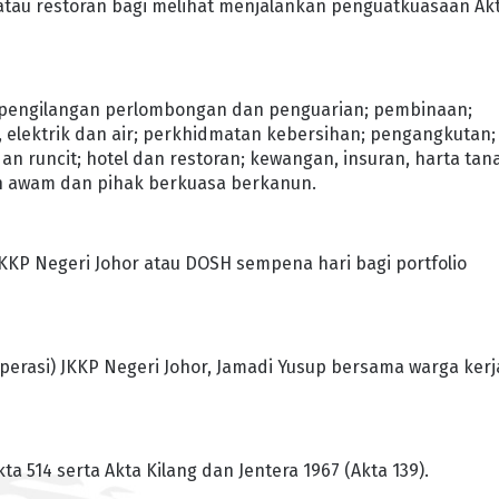
el atau restoran bagi melihat menjalankan penguatkuasaan Ak
u pengilangan perlombongan dan penguarian; pembinaan;
 elektrik dan air; perkhidmatan kebersihan; pengangkutan;
 runcit; hotel dan restoran; kewangan, insuran, harta tan
n awam dan pihak berkuasa berkanun.
KP Negeri Johor atau DOSH sempena hari bagi portfolio
erasi) JKKP Negeri Johor, Jamadi Yusup bersama warga kerj
514 serta Akta Kilang dan Jentera 1967 (Akta 139).