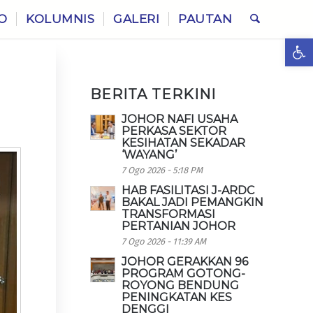
O
KOLUMNIS
GALERI
PAUTAN
Ope
BERITA TERKINI
JOHOR NAFI USAHA
PERKASA SEKTOR
KESIHATAN SEKADAR
‘WAYANG’
7 Ogo 2026 - 5:18 PM
HAB FASILITASI J-ARDC
BAKAL JADI PEMANGKIN
TRANSFORMASI
PERTANIAN JOHOR
7 Ogo 2026 - 11:39 AM
JOHOR GERAKKAN 96
PROGRAM GOTONG-
ROYONG BENDUNG
PENINGKATAN KES
DENGGI