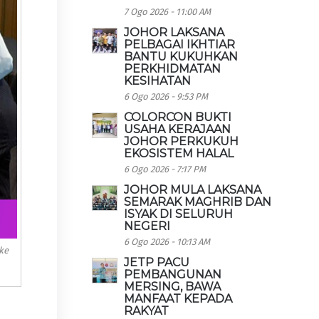
7 Ogo 2026 - 11:00 AM
JOHOR LAKSANA
PELBAGAI IKHTIAR
BANTU KUKUHKAN
PERKHIDMATAN
KESIHATAN
6 Ogo 2026 - 9:53 PM
COLORCON BUKTI
USAHA KERAJAAN
JOHOR PERKUKUH
EKOSISTEM HALAL
6 Ogo 2026 - 7:17 PM
JOHOR MULA LAKSANA
SEMARAK MAGHRIB DAN
ISYAK DI SELURUH
NEGERI
6 Ogo 2026 - 10:13 AM
ke
JETP PACU
PEMBANGUNAN
MERSING, BAWA
MANFAAT KEPADA
RAKYAT