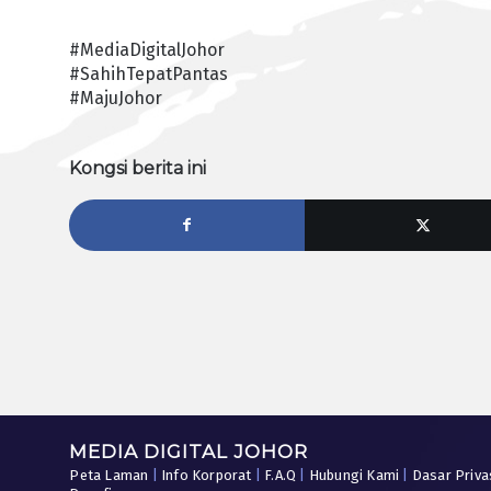
#MediaDigitalJohor
#SahihTepatPantas
#MajuJohor
Kongsi berita ini
MEDIA DIGITAL JOHOR
Peta Laman
|
Info Korporat
|
F.A.Q
|
Hubungi Kami
|
Dasar Priva