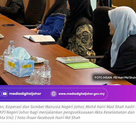
, Koperasi dan Sumber Manusia Negeri Johor, Mohd Hairi Mad Shah hadir 
KKP) Negeri Johor bagi menjalankan penguatkuasaan Akta Keselamatan dan
ta 514). | Foto ihsan Facebook Hairi Md Shah