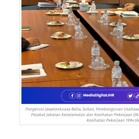
Pengerusi Jawatankuasa Belia, Sukan, Pembangunan Usahawan
Pejabat Jabatan Keselamatan dan Kesihatan Pekerjaan (J
Kesihatan Pekerjaan 1994 (Ak