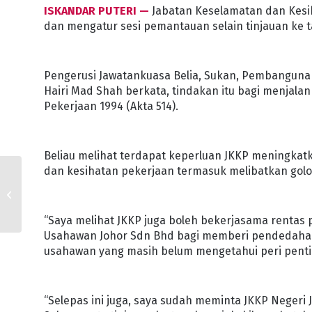
ISKANDAR PUTERI —
Jabatan Keselamatan dan Kesih
dan mengatur sesi pemantauan selain tinjauan ke ta
Pengerusi Jawatankuasa Belia, Sukan, Pembanguna
Hairi Mad Shah berkata, tindakan itu bagi menjal
Pekerjaan 1994 (Akta 514).
Beliau melihat terdapat keperluan JKKP meningka
dan kesihatan pekerjaan termasuk melibatkan golo
JOHOR AKAN LIHAT
KEPERLUAN
PERBANYAKKAN CLQ
“Saya melihat JKKP juga boleh bekerjasama rentas
Usahawan Johor Sdn Bhd bagi memberi pendedaha
usahawan yang masih belum mengetahui peri penti
“Selepas ini juga, saya sudah meminta JKKP Neger