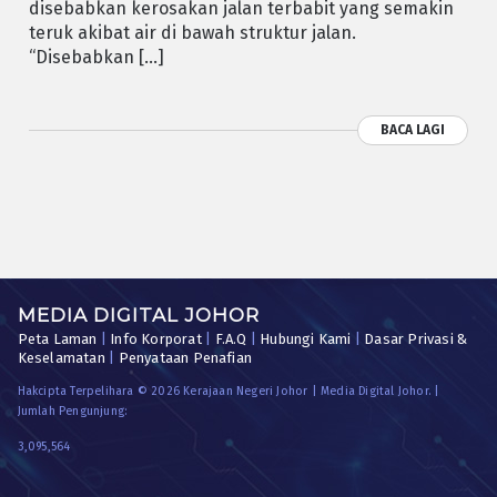
disebabkan kerosakan jalan terbabit yang semakin
teruk akibat air di bawah struktur jalan.
“Disebabkan […]
BACA LAGI
MEDIA DIGITAL JOHOR
Peta Laman
|
Info Korporat
|
F.A.Q
|
Hubungi Kami
|
Dasar Privasi &
Keselamatan
|
Penyataan Penafian
Hakcipta Terpelihara © 2026 Kerajaan Negeri Johor | Media Digital Johor. |
Jumlah Pengunjung:
3,095,564