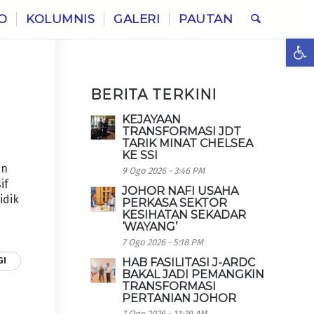
O
KOLUMNIS
GALERI
PAUTAN
Ope
BERITA TERKINI
KEJAYAAN
TRANSFORMASI JDT
TARIK MINAT CHELSEA
KE SSI
an
9 Ogo 2026 - 3:46 PM
if
JOHOR NAFI USAHA
idik
PERKASA SEKTOR
KESIHATAN SEKADAR
‘WAYANG’
7 Ogo 2026 - 5:18 PM
GI
HAB FASILITASI J-ARDC
BAKAL JADI PEMANGKIN
TRANSFORMASI
PERTANIAN JOHOR
7 Ogo 2026 - 11:39 AM