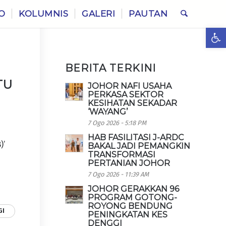
O
KOLUMNIS
GALERI
PAUTAN
Ope
BERITA TERKINI
TU
JOHOR NAFI USAHA
PERKASA SEKTOR
KESIHATAN SEKADAR
‘WAYANG’
7 Ogo 2026 - 5:18 PM
HAB FASILITASI J-ARDC
)’
BAKAL JADI PEMANGKIN
TRANSFORMASI
PERTANIAN JOHOR
7 Ogo 2026 - 11:39 AM
JOHOR GERAKKAN 96
PROGRAM GOTONG-
ROYONG BENDUNG
GI
PENINGKATAN KES
DENGGI