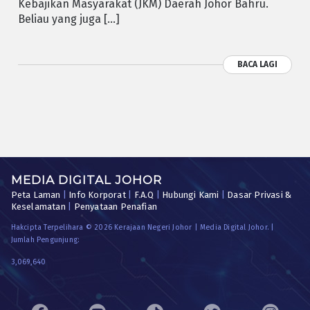
Kebajikan Masyarakat (JKM) Daerah Johor Bahru.
Beliau yang juga […]
BACA LAGI
MEDIA DIGITAL JOHOR
Peta Laman
|
Info Korporat
|
F.A.Q
|
Hubungi Kami
|
Dasar Privasi &
Keselamatan
|
Penyataan Penafian
Hakcipta Terpelihara © 2026 Kerajaan Negeri Johor | Media Digital Johor. |
Jumlah Pengunjung:
3,069,640