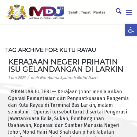
Ope
TAG ARCHIVE FOR:
KUTU RAYAU
KERAJAAN NEGERI PRIHATIN
ISU GELANDANGAN DI LARKIN
/
1 Jun 2023
oleh
Nur Adlina Syahirah Mohd Nazri
ISKANDAR PUTERI — Kerajaan Johor menjalankan
Operasi Pemantauan dan Penguatkuasaan Pengemis
dan Kutu Rayau di Terminal Bas Larkin, malam
semalam. Operasi tersebut turut disertai Pengerusi
Jawatankuasa Belia, Sukan, Pembangunan
Usahawan, Koperasi dan Sumber Manusia Negeri
Johor, Mohd Hairi Mad Shah dan pihak Jabatan