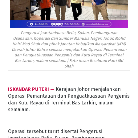
Pengerusi Jawatankuasa Belia, Sukan, Pembangunan
Usahawan, Koperasi dan Sumber Manusia Negeri Johor, Mohd
Hairi Mad Shah dan pihak Jabatan Kebajikan Masyarakat (JKM)
Daerah Johor Bahru semasa menjalankan Operasi Pemantauan
dan Penguatkuasaan Pengemis dan Kutu Rayau di Terminal
Bas Larkin, malam semalam. | Foto ihsan Facebook Hairi Md
Shah
ISKANDAR PUTERI —
Kerajaan Johor menjalankan
Operasi Pemantauan dan Penguatkuasaan Pengemis
dan Kutu Rayau di Terminal Bas Larkin, malam
semalam.
Operasi tersebut turut disertai Pengerusi