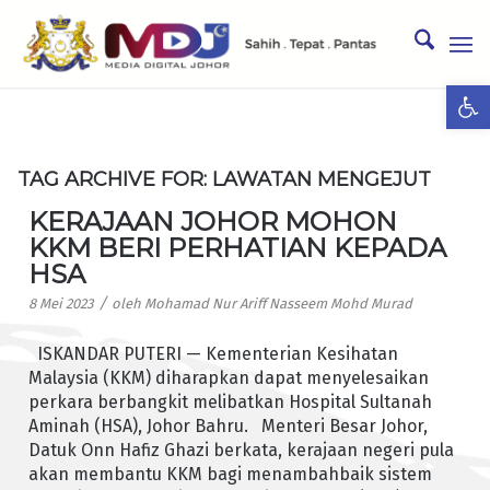
Ope
TAG ARCHIVE FOR:
LAWATAN MENGEJUT
KERAJAAN JOHOR MOHON
KKM BERI PERHATIAN KEPADA
HSA
/
8 Mei 2023
oleh
Mohamad Nur Ariff Nasseem Mohd Murad
ISKANDAR PUTERI — Kementerian Kesihatan
Malaysia (KKM) diharapkan dapat menyelesaikan
perkara berbangkit melibatkan Hospital Sultanah
Aminah (HSA), Johor Bahru. Menteri Besar Johor,
Datuk Onn Hafiz Ghazi berkata, kerajaan negeri pula
akan membantu KKM bagi menambahbaik sistem