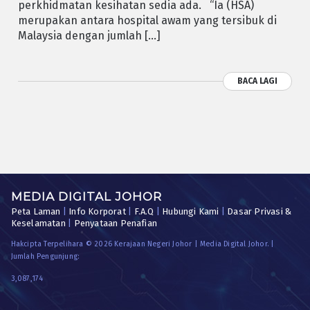
perkhidmatan kesihatan sedia ada. “Ia (HSA)
merupakan antara hospital awam yang tersibuk di
Malaysia dengan jumlah […]
BACA LAGI
MEDIA DIGITAL JOHOR
Peta Laman
|
Info Korporat
|
F.A.Q
|
Hubungi Kami
|
Dasar Privasi &
Keselamatan
|
Penyataan Penafian
Hakcipta Terpelihara © 2026 Kerajaan Negeri Johor | Media Digital Johor. |
Jumlah Pengunjung:
3,087,174