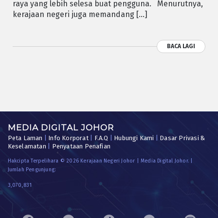
raya yang lebih selesa buat pengguna. Menurutnya,
kerajaan negeri juga memandang […]
BACA LAGI
MEDIA DIGITAL JOHOR
Peta Laman
|
Info Korporat
|
F.A.Q
|
Hubungi Kami
|
Dasar Privasi &
Keselamatan
|
Penyataan Penafian
Hakcipta Terpelihara © 2026 Kerajaan Negeri Johor | Media Digital Johor. |
Jumlah Pengunjung:
3,070,831