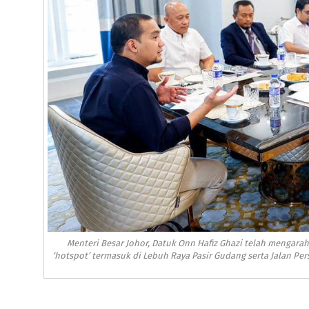
Menteri Besar Johor, Datuk Onn Hafiz Ghazi telah mengar
‘hotspot’ termasuk di Lebuh Raya Pasir Gudang serta Jalan P