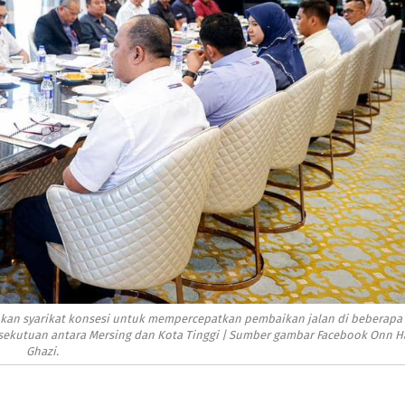
ahkan syarikat konsesi untuk mempercepatkan pembaikan jalan di beberapa
ersekutuan antara Mersing dan Kota Tinggi | Sumber gambar Facebook Onn Ha
Ghazi.