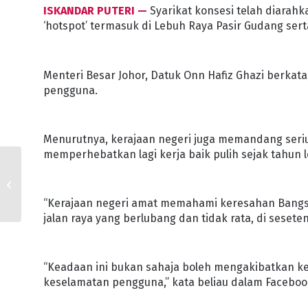
ISKANDAR PUTERI —
Syarikat konsesi telah diara
‘hotspot’ termasuk di Lebuh Raya Pasir Gudang sert
Menteri Besar Johor, Datuk Onn Hafiz Ghazi berkata
pengguna.
Menurutnya, kerajaan negeri juga memandang seriu
memperhebatkan lagi kerja baik pulih sejak tahun l
JUMLAH MANGSA
BANJIR TERUS
BERKURANGAN
“Kerajaan negeri amat memahami keresahan Bangsa 
jalan raya yang berlubang dan tidak rata, di seset
“Keadaan ini bukan sahaja boleh mengakibatkan 
keselamatan pengguna,” kata beliau dalam Faceboo