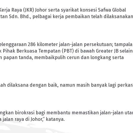
erja Raya (JKR) Johor serta syarikat konsesi Safwa Global
atan Sdn. Bhd., pelbagai kerja pembaikan telah dilaksanaka
elenggaraan 286 kilometer jalan-jalan persekutuan; tampal
uk Pihak Berkuasa Tempatan (PBT) di bawah Greater JB selain
n papan tanda, membaikpulih cerun dan longkang serta
elah dilaksana dengan baik, namun masih banyak lagi perkar
angkan birokrasi bagi membantu memastikan jalan-jalan ut
alan raya di Johor,” katanya.