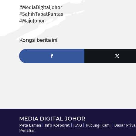
#MediaDigitalJohor
#SahihTepatPantas
#MajuJohor
Kongsi berita ini
MEDIA DIGITAL JOHOR
Peta Laman
|
Info Korporat
|
F.A.Q
|
Hubungi Kami
|
Dasar Priva
Penafian