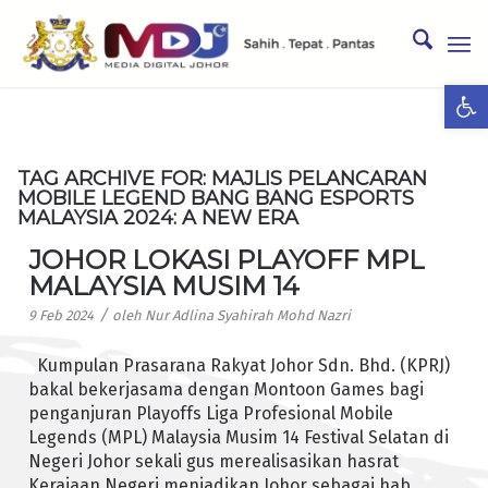
Ope
TAG ARCHIVE FOR:
MAJLIS PELANCARAN
MOBILE LEGEND BANG BANG ESPORTS
MALAYSIA 2024: A NEW ERA
JOHOR LOKASI PLAYOFF MPL
MALAYSIA MUSIM 14
/
9 Feb 2024
oleh
Nur Adlina Syahirah Mohd Nazri
Kumpulan Prasarana Rakyat Johor Sdn. Bhd. (KPRJ)
bakal bekerjasama dengan Montoon Games bagi
penganjuran Playoffs Liga Profesional Mobile
Legends (MPL) Malaysia Musim 14 Festival Selatan di
Negeri Johor sekali gus merealisasikan hasrat
Kerajaan Negeri menjadikan Johor sebagai hab