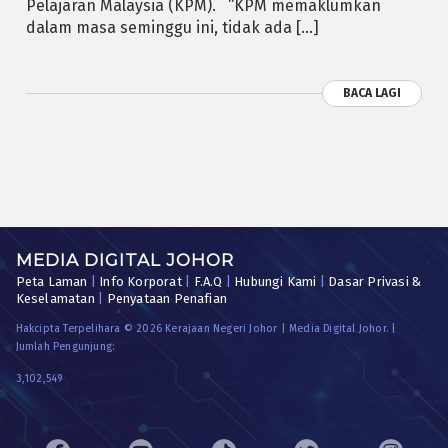
Pelajaran Malaysia (KPM). “KPM memaklumkan
dalam masa seminggu ini, tidak ada […]
BACA LAGI
MEDIA DIGITAL JOHOR
Peta Laman
|
Info Korporat
|
F.A.Q
|
Hubungi Kami
|
Dasar Privasi &
Keselamatan
|
Penyataan Penafian
Hakcipta Terpelihara © 2026 Kerajaan Negeri Johor | Media Digital Johor. |
Jumlah Pengunjung:
3,102,549