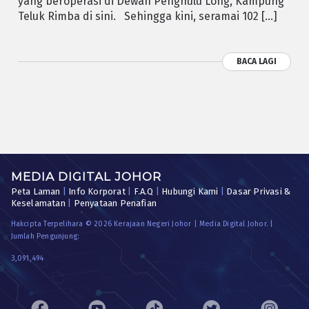
yang beroperasi di Dewan Penghulu Long, Kampung
Teluk Rimba di sini. Sehingga kini, seramai 102 […]
BACA LAGI
MEDIA DIGITAL JOHOR
Peta Laman
|
Info Korporat
|
F.A.Q
|
Hubungi Kami
|
Dasar Privasi &
Keselamatan
|
Penyataan Penafian
Hakcipta Terpelihara © 2026 Kerajaan Negeri Johor | Media Digital Johor. |
Jumlah Pengunjung:
3,091,494