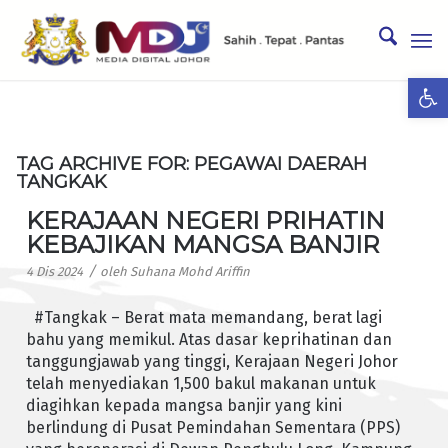
Ope
TAG ARCHIVE FOR:
PEGAWAI DAERAH
TANGKAK
KERAJAAN NEGERI PRIHATIN
KEBAJIKAN MANGSA BANJIR
/
4 Dis 2024
oleh
Suhana Mohd Ariffin
#Tangkak – Berat mata memandang, berat lagi
bahu yang memikul. Atas dasar keprihatinan dan
tanggungjawab yang tinggi, Kerajaan Negeri Johor
telah menyediakan 1,500 bakul makanan untuk
diagihkan kepada mangsa banjir yang kini
berlindung di Pusat Pemindahan Sementara (PPS)