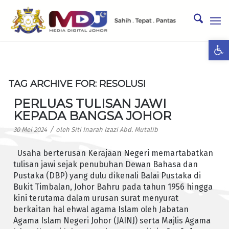
Ope
TAG ARCHIVE FOR:
RESOLUSI
PERLUAS TULISAN JAWI
KEPADA BANGSA JOHOR
/
30 Mei 2024
oleh
Siti Inarah Izazi Abd. Mutalib
Usaha berterusan Kerajaan Negeri memartabatkan
tulisan jawi sejak penubuhan Dewan Bahasa dan
Pustaka (DBP) yang dulu dikenali Balai Pustaka di
Bukit Timbalan, Johor Bahru pada tahun 1956 hingga
kini terutama dalam urusan surat menyurat
berkaitan hal ehwal agama Islam oleh Jabatan
Agama Islam Negeri Johor (JAINJ) serta Majlis Agama