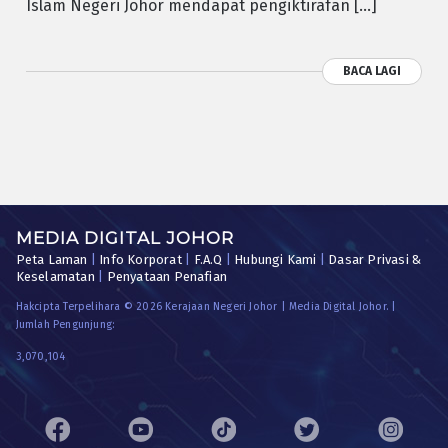
Islam Negeri Johor mendapat pengiktirafan […]
BACA LAGI
MEDIA DIGITAL JOHOR
Peta Laman
|
Info Korporat
|
F.A.Q
|
Hubungi Kami
|
Dasar Privasi &
Keselamatan
|
Penyataan Penafian
Hakcipta Terpelihara © 2026 Kerajaan Negeri Johor | Media Digital Johor. |
Jumlah Pengunjung:
3,070,104