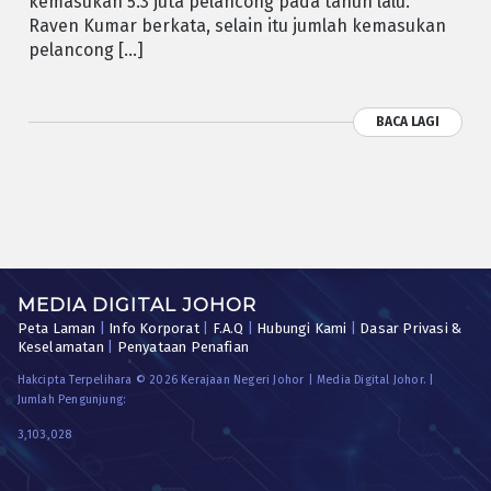
kemasukan 5.3 juta pelancong pada tahun lalu.
Raven Kumar berkata, selain itu jumlah kemasukan
pelancong […]
BACA LAGI
MEDIA DIGITAL JOHOR
Peta Laman
|
Info Korporat
|
F.A.Q
|
Hubungi Kami
|
Dasar Privasi &
Keselamatan
|
Penyataan Penafian
Hakcipta Terpelihara © 2026 Kerajaan Negeri Johor | Media Digital Johor. |
Jumlah Pengunjung:
3,103,028