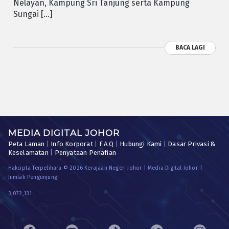
Nelayan, Kampung Sri Tanjung serta Kampung
Sungai […]
BACA LAGI
MEDIA DIGITAL JOHOR
Peta Laman
|
Info Korporat
|
F.A.Q
|
Hubungi Kami
|
Dasar Privasi &
Keselamatan
|
Penyataan Penafian
Hakcipta Terpelihara © 2026 Kerajaan Negeri Johor | Media Digital Johor. |
Jumlah Pengunjung:
3,072,131