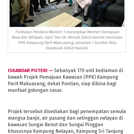
Timbalan Perdana Menteri 1 merangkap Menteri Kemajuan
Desa dan Wilayah, Dato’ Seri Dr. Ahmad Zahid Hamidi meninjau
PPK Kampung Parit Makuasang, semalam | Sumber foto
Facebook Zahid Hamidi.
ISKANDAR PUTERI —
Sebanyak 170 unit kediaman di
bawah Projek Pemajuan Kawasan (PPK) Kampung
Parit Makuasang, dekat Pontian, siap dibina bagi
manfaat golongan sasar.
Projek tersebut disediakan bagi penempatan semula
mangsa banjir, air pasang dan setinggan nelayan di
kawasan Sungai Benut dan Sungai Pinggan
khususnya Kampung Nelayan, Kampung Sri Tanjung