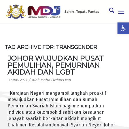
Ope
TAG ARCHIVE FOR:
TRANSGENDER
JOHOR WUJUDKAN PUSAT
PEMULIHAN, PEMURNIAN
AKIDAH DAN LGBT
/
30 Nov 2023
oleh
Mohd Firdaus Yon
Kerajaan Negeri mengambil langkah proaktif
mewujudkan Pusat Pemulihan dan Rumah
Pemurnian Syariah Islam bagi menempatkan
individu atau kelompok disabitkan kesalahan
jenayah syariah berkaitan akidah mengikut
Enakmen Kesalahan Jenayah Syariah Negeri Johor