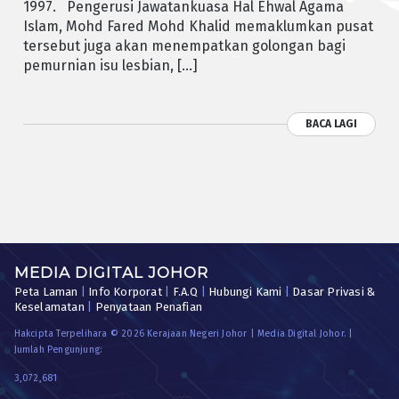
1997. Pengerusi Jawatankuasa Hal Ehwal Agama
Islam, Mohd Fared Mohd Khalid memaklumkan pusat
tersebut juga akan menempatkan golongan bagi
pemurnian isu lesbian, […]
BACA LAGI
MEDIA DIGITAL JOHOR
Peta Laman
|
Info Korporat
|
F.A.Q
|
Hubungi Kami
|
Dasar Privasi &
Keselamatan
|
Penyataan Penafian
Hakcipta Terpelihara © 2026 Kerajaan Negeri Johor | Media Digital Johor. |
Jumlah Pengunjung:
3,072,681