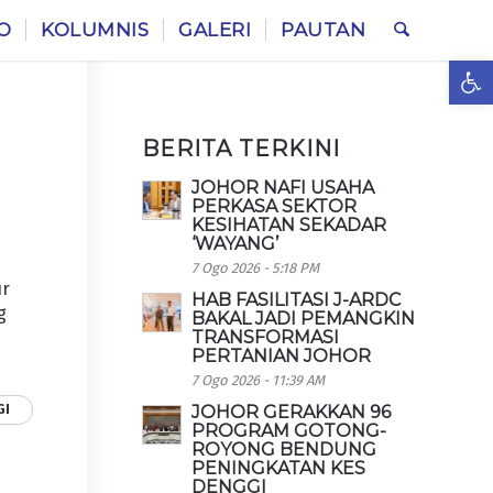
O
KOLUMNIS
GALERI
PAUTAN
Ope
BERITA TERKINI
JOHOR NAFI USAHA
PERKASA SEKTOR
KESIHATAN SEKADAR
‘WAYANG’
7 Ogo 2026 - 5:18 PM
ur
HAB FASILITASI J-ARDC
g
BAKAL JADI PEMANGKIN
TRANSFORMASI
PERTANIAN JOHOR
7 Ogo 2026 - 11:39 AM
GI
JOHOR GERAKKAN 96
PROGRAM GOTONG-
ROYONG BENDUNG
PENINGKATAN KES
DENGGI