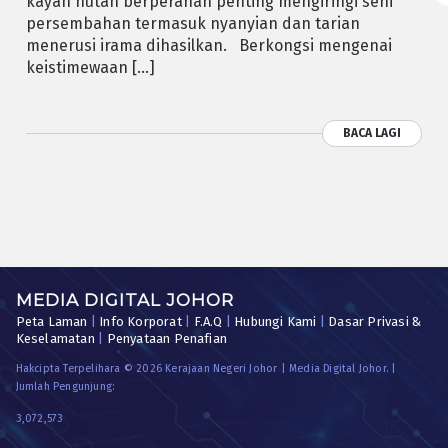
kayan hutan berperanan penting mengiringi seni
persembahan termasuk nyanyian dan tarian
menerusi irama dihasilkan. Berkongsi mengenai
keistimewaan […]
BACA LAGI
MEDIA DIGITAL JOHOR
Peta Laman
|
Info Korporat
|
F.A.Q
|
Hubungi Kami
|
Dasar Privasi &
Keselamatan
|
Penyataan Penafian
Hakcipta Terpelihara © 2026 Kerajaan Negeri Johor | Media Digital Johor. |
Jumlah Pengunjung:
3,072,573