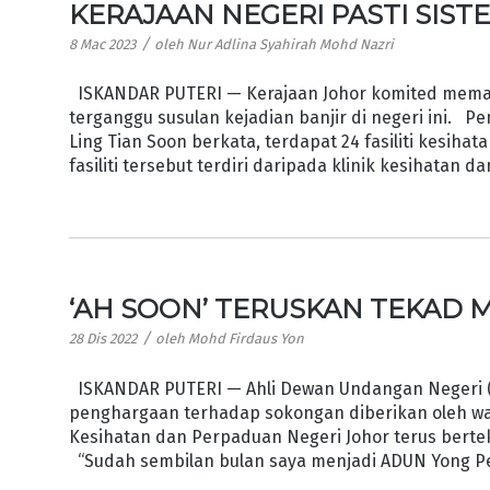
KERAJAAN NEGERI PASTI SIS
/
8 Mac 2023
oleh
Nur Adlina Syahirah Mohd Nazri
ISKANDAR PUTERI — Kerajaan Johor komited memas
terganggu susulan kejadian banjir di negeri ini. 
Ling Tian Soon berkata, terdapat 24 fasiliti kesiha
fasiliti tersebut terdiri daripada klinik kesihatan da
‘AH SOON’ TERUSKAN TEKAD 
/
28 Dis 2022
oleh
Mohd Firdaus Yon
ISKANDAR PUTERI — Ahli Dewan Undangan Negeri (
penghargaan terhadap sokongan diberikan oleh wa
Kesihatan dan Perpaduan Negeri Johor terus bert
“Sudah sembilan bulan saya menjadi ADUN Yong Pe