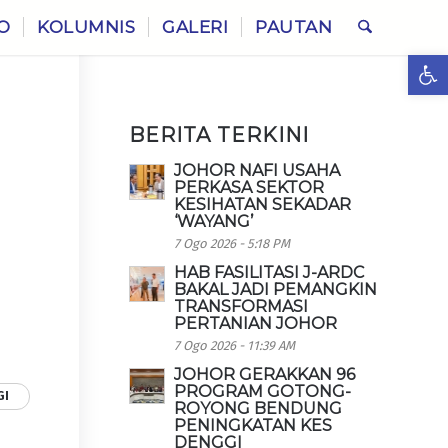
O
KOLUMNIS
GALERI
PAUTAN
Ope
BERITA TERKINI
JOHOR NAFI USAHA
PERKASA SEKTOR
KESIHATAN SEKADAR
‘WAYANG’
7 Ogo 2026 - 5:18 PM
HAB FASILITASI J-ARDC
BAKAL JADI PEMANGKIN
TRANSFORMASI
PERTANIAN JOHOR
7 Ogo 2026 - 11:39 AM
JOHOR GERAKKAN 96
PROGRAM GOTONG-
GI
ROYONG BENDUNG
PENINGKATAN KES
DENGGI