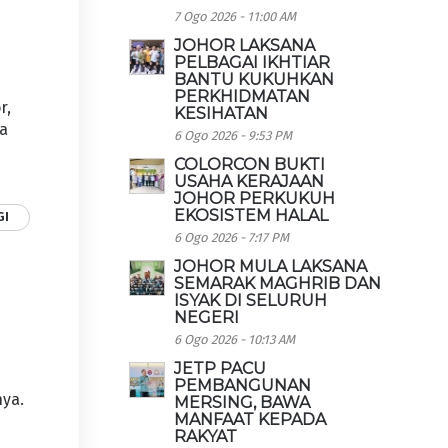
7 Ogo 2026 - 11:00 AM
JOHOR LAKSANA
PELBAGAI IKHTIAR
BANTU KUKUHKAN
PERKHIDMATAN
r,
KESIHATAN
ua
6 Ogo 2026 - 9:53 PM
COLORCON BUKTI
USAHA KERAJAAN
JOHOR PERKUKUH
EKOSISTEM HALAL
GI
6 Ogo 2026 - 7:17 PM
JOHOR MULA LAKSANA
SEMARAK MAGHRIB DAN
ISYAK DI SELURUH
NEGERI
6 Ogo 2026 - 10:13 AM
JETP PACU
PEMBANGUNAN
nya.
MERSING, BAWA
MANFAAT KEPADA
RAKYAT