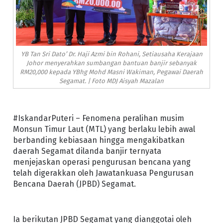
YB Tan Sri Dato’ Dr. Haji Azmi bin Rohani, Setiausaha Kerajaan
Johor menyerahkan sumbangan bantuan banjir sebanyak
RM20,000 kepada YBhg Mohd Masni Wakiman, Pegawai Daerah
Segamat. | Foto MDJ Aisyah Mazalan
#IskandarPuteri – Fenomena peralihan musim
Monsun Timur Laut (MTL) yang berlaku lebih awal
berbanding kebiasaan hingga mengakibatkan
daerah Segamat dilanda banjir ternyata
menjejaskan operasi pengurusan bencana yang
telah digerakkan oleh Jawatankuasa Pengurusan
Bencana Daerah (JPBD) Segamat.
Ia berikutan JPBD Segamat yang dianggotai oleh