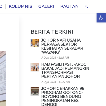
O
KOLUMNIS
GALERI
PAUTAN
Ope
BERITA TERKINI
JOHOR NAFI USAHA
PERKASA SEKTOR
KESIHATAN SEKADAR
‘WAYANG’
7 Ogo 2026 - 5:18 PM
HAB FASILITASI J-ARDC
BAKAL JADI PEMANGKIN
TRANSFORMASI
PERTANIAN JOHOR
7 Ogo 2026 - 11:39 AM
JOHOR GERAKKAN 96
PROGRAM GOTONG-
ROYONG BENDUNG
PENINGKATAN KES
DENGGI