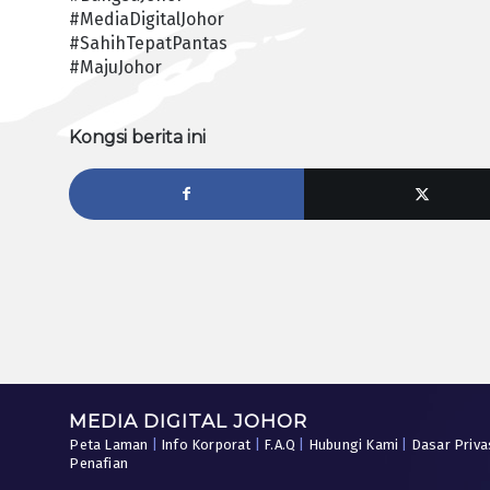
#MediaDigitalJohor
#SahihTepatPantas
#MajuJohor
Kongsi berita ini
MEDIA DIGITAL JOHOR
Peta Laman
|
Info Korporat
|
F.A.Q
|
Hubungi Kami
|
Dasar Priva
Penafian