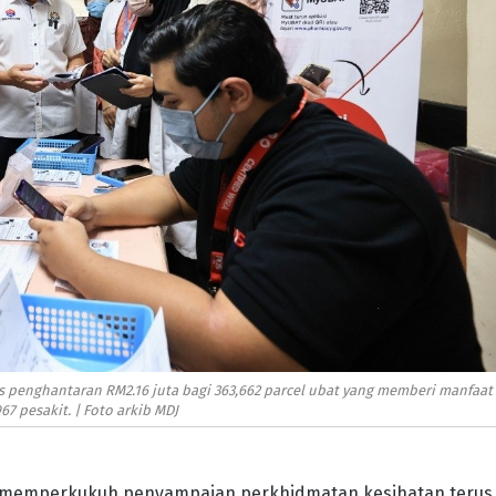
s penghantaran RM2.16 juta bagi 363,662 parcel ubat yang memberi manfaat
67 pesakit. | Foto arkib MDJ
m memperkukuh penyampaian perkhidmatan kesihatan terus