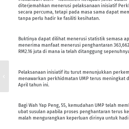
diterjemahkan menerusi pelaksanaan inisiatif Per
secara percuma, tetapi pada masa sama dapat me
tanpa perlu hadir ke fasiliti kesihatan.
Buktinya dapat dilihat menerusi statistik semasa apa
menerima manfaat menerusi penghantaran 363,662
RM2.16 juta di mana ia telah ditanggung sepenuhnya
PROJEK RMMJ BUKA
Pelaksanaan inisiatif itu turut menunjukkan perk
PELUANG RAKYAT MILIKI
menawarkan perkhidmatan UMP terus meningkat darip
RUMAH PERTAMA
April tahun ini.
Bagi Wah Yap Peng, 55, kemudahan UMP telah mem
ubat susulan apabila proses penghantaran terus k
malah mengurangkan keperluan dirinya untuk hadi