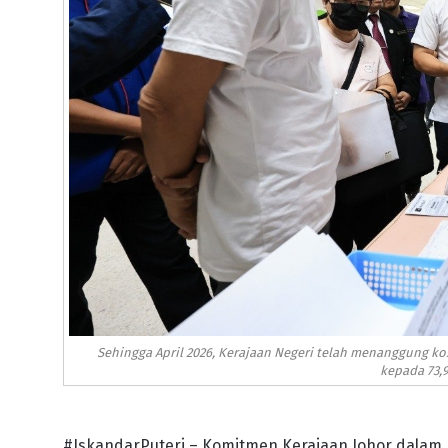
Sehingga April 2026, Kerajaan Negeri telah menanggung ko
kepada 73,9
#IskandarPuteri – Komitmen Kerajaan Johor dala