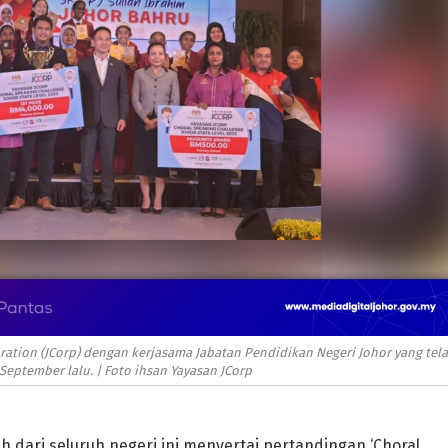
ration (JCorp) dengan kerjasama Jabatan Pendidikan Negeri Johor yang tel
eptember lalu. | Foto ihsan Yayasan JCorp
dari seluruh negeri ini menyertai pertandingan ‘Choral