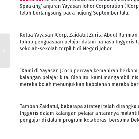
Speaking’ anjuran Yayasan Johor Corporation (JCor
telah berlangsung pada hujung September lalu.
Ketua Yayasan JCorp, Zaidatul Zurita Abdul Rahma
tahap penguasaan pelajar dalam bahasa Inggeris te
SERTAI JOHOR BERSIH,
sekolah-sekolah terpilih di Negeri Johor.
PERANGI DENGGI : EXCO
KERAJAAN NEGERI
“Kami di Yayasan JCorp percaya kemahiran berkom
kalangan pelajar kita. Oleh itu, kami mengambil in
mereka boleh menunjukkan kebolehan mereka bertu
Tambah Zaidatul, beberapa strategi telah dirangk
Inggeris dalam kalangan pelajar antaranya melantik
pengajar di dalam program kolaborasi bersama Delo