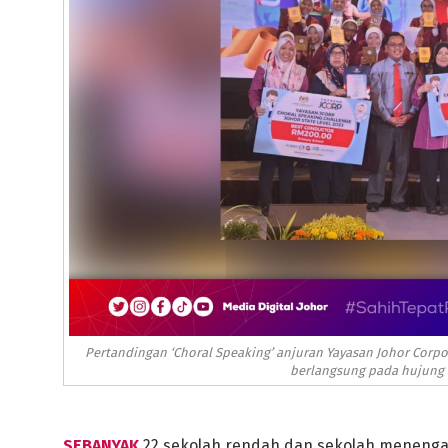
Pertandingan ‘Choral Speaking’ anjuran Yayasan Johor Corpo
berlangsung pada hujung S
SEBANYAK
22 sekolah rendah dan sekolah menengah 