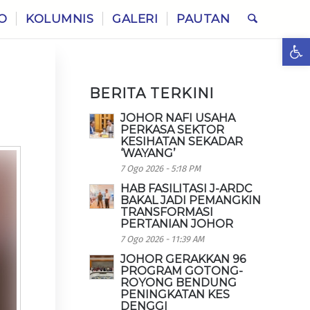
O
KOLUMNIS
GALERI
PAUTAN
Ope
N
BERITA TERKINI
JOHOR NAFI USAHA
PERKASA SEKTOR
KESIHATAN SEKADAR
‘WAYANG’
7 Ogo 2026 - 5:18 PM
HAB FASILITASI J-ARDC
BAKAL JADI PEMANGKIN
TRANSFORMASI
PERTANIAN JOHOR
7 Ogo 2026 - 11:39 AM
JOHOR GERAKKAN 96
PROGRAM GOTONG-
ROYONG BENDUNG
PENINGKATAN KES
DENGGI