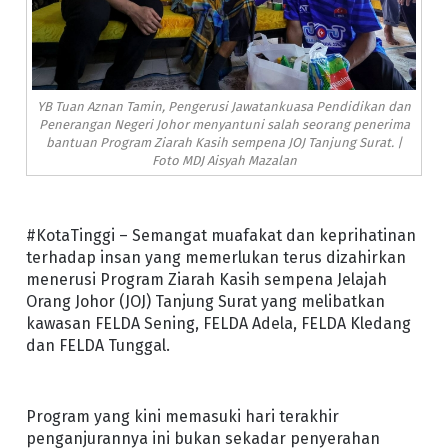
YB Tuan Aznan Tamin, Pengerusi Jawatankuasa Pendidikan dan
Penerangan Negeri Johor menyantuni salah seorang penerima
bantuan Program Ziarah Kasih sempena JOJ Tanjung Surat. |
Foto MDJ Aisyah Mazalan
#KotaTinggi – Semangat muafakat dan keprihatinan
terhadap insan yang memerlukan terus dizahirkan
menerusi Program Ziarah Kasih sempena Jelajah
Orang Johor (JOJ) Tanjung Surat yang melibatkan
kawasan FELDA Sening, FELDA Adela, FELDA Kledang
dan FELDA Tunggal.
Program yang kini memasuki hari terakhir
penganjurannya ini bukan sekadar penyerahan