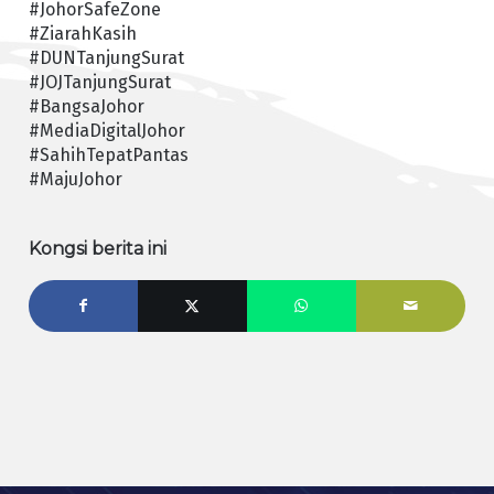
#JohorSafeZone
#ZiarahKasih
#DUNTanjungSurat
#JOJTanjungSurat
#BangsaJohor
#MediaDigitalJohor
#SahihTepatPantas
#MajuJohor
Kongsi berita ini