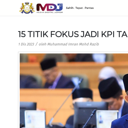
15 TITIK FOKUS JADI KPI T
/
1 Dis 2023
oleh
Muhammad Imran Mohd Razib