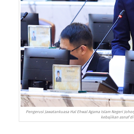
Pengerusi Jawatankuasa Hal Ehwal Agama Islam Negeri Johor
kebajikan asnaf di