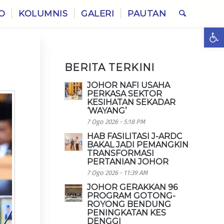
O
KOLUMNIS
GALERI
PAUTAN
Ope
BERITA TERKINI
JOHOR NAFI USAHA
PERKASA SEKTOR
KESIHATAN SEKADAR
‘WAYANG’
7 Ogo 2026 - 5:18 PM
HAB FASILITASI J-ARDC
BAKAL JADI PEMANGKIN
TRANSFORMASI
PERTANIAN JOHOR
7 Ogo 2026 - 11:39 AM
JOHOR GERAKKAN 96
PROGRAM GOTONG-
ROYONG BENDUNG
PENINGKATAN KES
DENGGI