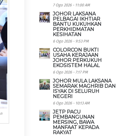
7 Ogo 2026 - 11:00 AM
JOHOR LAKSANA
PELBAGAI IKHTIAR
BANTU KUKUHKAN
PERKHIDMATAN
KESIHATAN
6 Ogo 2026 - 9:53 PM
COLORCON BUKTI
USAHA KERAJAAN
JOHOR PERKUKUH
EKOSISTEM HALAL
6 Ogo 2026 - 7:17 PM
JOHOR MULA LAKSANA
SEMARAK MAGHRIB DAN
ISYAK DI SELURUH
NEGERI
6 Ogo 2026 - 10:13 AM
JETP PACU
an
PEMBANGUNAN
MERSING, BAWA
MANFAAT KEPADA
RAKYAT