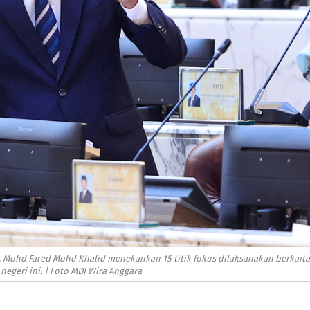
, Mohd Fared Mohd Khalid menekankan 15 titik fokus dilaksanakan berkait
 negeri ini. | Foto MDJ Wira Anggara