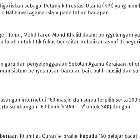
 digariskan sebagai Petunjuk Prestasi Utama (KPI) yang mem
io Hal Ehwal Agama Islam pada tahun hadapan.
geri Johor, Mohd Fared Mohd Khalid dalam penggulunganny
alah untuk titik fokus berkaitan kebajikan asnaf di negeri 
lan guru dan penyelenggaraan Sekolah Agama Kerajaan Johor
gunan sistem penyelarasan bantuan baik pulih masjid dan su
sangan internet di 160 masjid dan surau terpilih serta 200 
 serta sumbangan 160 buah ‘SMART TV’ untuk SAKJ dengan
beriaan 10 unit al-Quran ‘e-braille’ kepada 150 pelajar cacat