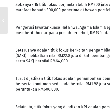
Sebanyak 15 titik fokus berjumlah lebih RM200 juta
manfaat kepada 500,000 penerima di bawah portfol
KERAJAAN NEGERI
TERUSKAN USAHA
BERDAYA WANITA
Pengerusi Jawatankuasa Hal Ehwal Agama Islam Ne
JOHOR
memberitahu daripada jumlah tersebut, RM190 juta ad
Seterusnya adalah titik fokus berkaitan pengambi
(SAKJ) melibatkan nilai RM22.8 juta diikuti pemban
serta SAKJ bernilai RM64,000.
Turut dijadikan titik fokus adalah penambahan pema
berserta komitmen sedia ada bernilai RM1.98 juta
peruntukan RM600,000.
Selain itu, titik fokus yang dijadikan KPI adalah pem