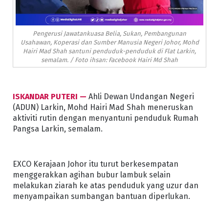
Pengerusi Jawatankuasa Belia, Sukan, Pembangunan
Usahawan, Koperasi dan Sumber Manusia Negeri Johor, Mohd
Hairi Mad Shah santuni penduduk-penduduk di Flat Larkin,
semalam. / Foto ihsan: Facebook Hairi Md Shah
ISKANDAR PUTERI —
Ahli Dewan Undangan Negeri
(ADUN) Larkin, Mohd Hairi Mad Shah meneruskan
aktiviti rutin dengan menyantuni penduduk Rumah
Pangsa Larkin, semalam.
EXCO Kerajaan Johor itu turut berkesempatan
menggerakkan agihan bubur lambuk selain
melakukan ziarah ke atas penduduk yang uzur dan
menyampaikan sumbangan bantuan diperlukan.