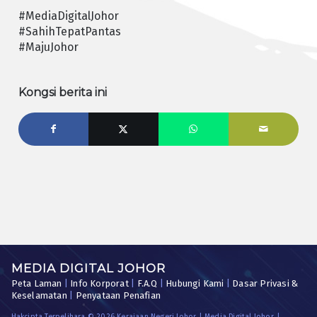
#MediaDigitalJohor
#SahihTepatPantas
#MajuJohor
Kongsi berita ini
MEDIA DIGITAL JOHOR
Peta Laman
|
Info Korporat
|
F.A.Q
|
Hubungi Kami
|
Dasar Privasi &
Keselamatan
|
Penyataan Penafian
Hakcipta Terpelihara © 2026 Kerajaan Negeri Johor | Media Digital Johor. |