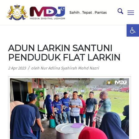
Ope
ADUN LARKIN SANTUNI
PENDUDUK FLAT LARKIN
/
2 Apr 2023
oleh
Nur Adlina Syahirah Mohd Nazri