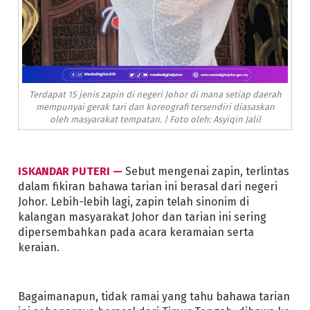
Terdapat 15 jenis zapin di negeri Johor di mana setiap daerah
mempunyai gerak tari dan koreografi tersendiri diasaskan
oleh masyarakat tempatan. | Foto oleh: Asyiqin Jalil
ISKANDAR PUTERI —
Sebut mengenai zapin, terlintas
dalam fikiran bahawa tarian ini berasal dari negeri
Johor. Lebih-lebih lagi, zapin telah sinonim di
kalangan masyarakat Johor dan tarian ini sering
dipersembahkan pada acara keramaian serta
keraian.
Bagaimanapun, tidak ramai yang tahu bahawa tarian