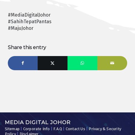
#MediaDigitalJohor
#SahihTepatPantas
#MajuJohor
Share this entry
MEDIA DIGITAL JOHOR
Sitemap
|
Corporate Info
|
F.A.Q
|
Contact Us
|
Privacy & Security
Policy
|
Disclaimer