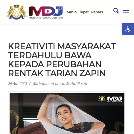
Ope
KREATIVITI MASYARAKAT
TERDAHULU BAWA
KEPADA PERUBAHAN
RENTAK TARIAN ZAPIN
/
26 Apr 2023
Muhammad Imran Mohd Razib